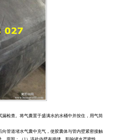
具试漏检查。将气囊置于盛满水的水桶中并按住，用气筒
然后向管道堵水气囊中充气，使胶囊体与管内壁紧密接触
处，原因：（1）该处内壁有接缝，影响堵水严密性。