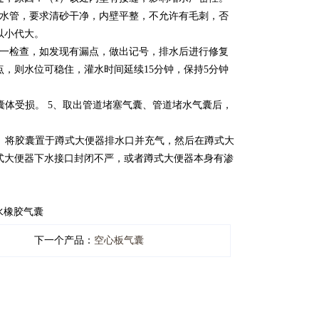
排水管，要求清砂干净，内壁平整，不允许有毛刺，否
以小代大。
逐一检查，如发现有漏点，做出记号，排水后进行修复
，则水位可稳住，灌水时间延续15分钟，保持5分钟
囊体受损。 5、取出管道堵塞气囊、管道堵水气囊后，
漏。将胶囊置于蹲式大便器排水口并充气，然后在蹲式大
式大便器下水接口封闭不严，或者蹲式大便器本身有渗
水橡胶气囊
下一个产品：
空心板气囊