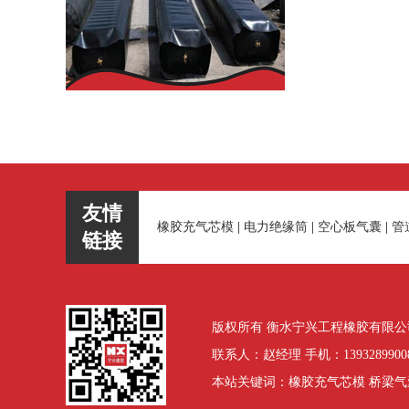
友情
橡胶充气芯模
|
电力绝缘筒
|
空心板气囊
|
管
链接
版权所有 衡水宁兴工程橡胶有限公司 地
联系人：赵经理 手机：13932899008 电
本站关键词：橡胶充气芯模 桥梁气