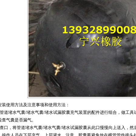
安装使用方法及注意事项和使用方法：
将管道堵水气囊/堵水气囊/堵水试漏胶囊充气装置的配件进行组合，做工
检查气囊是否漏气。
检查口，将管道堵水气囊/堵水气囊/堵水试漏胶囊从此口慢慢向上送入，
。操作人员在下层充气，上层灌水。注意，胶囊要避免放在横管管件接头