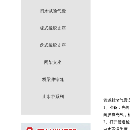
闭水试验气囊
板式橡胶支座
盆式橡胶支座
网架支座
桥梁伸缩缝
止水带系列
管道封堵气囊
1、准备：先
向胶囊充气，
2、打开管道
屯水不漏为度