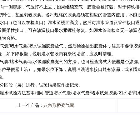
囊向一侧膨胀，气压打不上去，如果继续充气，胶囊会被打破。对于铸铁
密封性，甚至刺破胶囊。各种规格的胶囊必须在相应的管道内使用，不能
灌水口（也可以在检查口）灌水至楼面高度，然后对灌水管道及管件接口
胶圈柔性接口，可在渗漏接口带水紧螺栓修复。如灌水管道检查无一渗漏点
降为合格。
水气囊/堵水气囊/堵水试漏胶囊放气，然后徐徐抽出胶囊体，注意不要使胶
走，如下降很慢，说明灌水管段内有杂物堵塞，应及时清理。
水气囊/堵水气囊/堵水试漏胶囊充气的方法，也可检查蹲式大便器是否渗
水位平便器上沿），如果水位下降，说明冲洗进水接口处有渗漏，或者蹲
除。
应分区段（层）进行，试验结果应作出记录。
灌水试验方法基本相同.管道堵水气囊/堵水气囊/堵水试漏胶囊/闭水堵/闭
上一个产品：
八角形桥梁气囊