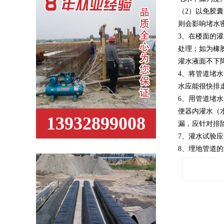
（2）以免胶
则会影响堵水
3、在楼面的
处理；如为橡
灌水液面不下
4、将管道堵
水应能很快排
6、用管道堵
便器内灌水（
13932899008
漏，应针对排
7、灌水试验
8、埋地管道的